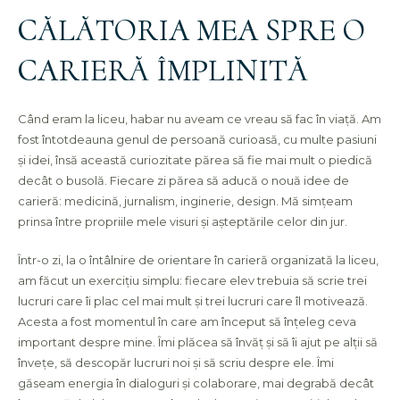
CĂLĂTORIA MEA SPRE O
CARIERĂ ÎMPLINITĂ
Când eram la liceu, habar nu aveam ce vreau să fac în viață. Am
fost întotdeauna genul de persoană curioasă, cu multe pasiuni
și idei, însă această curiozitate părea să fie mai mult o piedică
decât o busolă. Fiecare zi părea să aducă o nouă idee de
carieră: medicină, jurnalism, inginerie, design. Mă simțeam
prinsa între propriile mele visuri și așteptările celor din jur.
Într-o zi, la o întâlnire de orientare în carieră organizată la liceu,
am făcut un exercițiu simplu: fiecare elev trebuia să scrie trei
lucruri care îi plac cel mai mult și trei lucruri care îl motivează.
Acesta a fost momentul în care am început să înțeleg ceva
important despre mine. Îmi plăcea să învăț și să îi ajut pe alții să
învețe, să descopăr lucruri noi și să scriu despre ele. Îmi
găseam energia în dialoguri și colaborare, mai degrabă decât