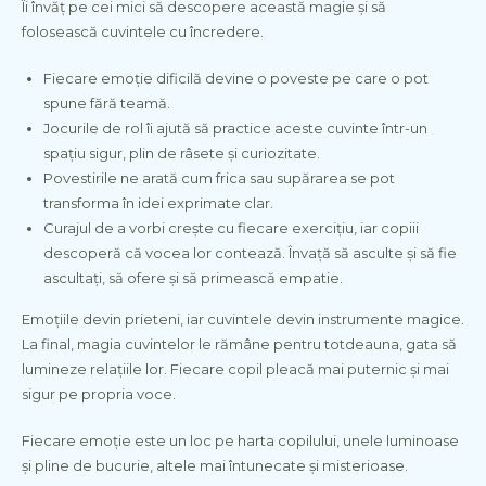
Îi învăț pe cei mici să descopere această magie și să
folosească cuvintele cu încredere.
Fiecare emoție dificilă devine o poveste pe care o pot
spune fără teamă.
Jocurile de rol îi ajută să practice aceste cuvinte într-un
spațiu sigur, plin de râsete și curiozitate.
Povestirile ne arată cum frica sau supărarea se pot
transforma în idei exprimate clar.
Curajul de a vorbi crește cu fiecare exercițiu, iar copiii
descoperă că vocea lor contează. Învață să asculte și să fie
ascultați, să ofere și să primească empatie.
Emoțiile devin prieteni, iar cuvintele devin instrumente magice.
La final, magia cuvintelor le rămâne pentru totdeauna, gata să
lumineze relațiile lor. Fiecare copil pleacă mai puternic și mai
sigur pe propria voce.
Fiecare emoție este un loc pe harta copilului, unele luminoase
și pline de bucurie, altele mai întunecate și misterioase.