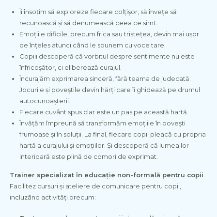
Îi însoțim să exploreze fiecare colțișor, să învețe să
recunoască și să denumească ceea ce simt.
Emoțiile dificile, precum frica sau tristețea, devin mai ușor
de înțeles atunci când le spunem cu voce tare.
Copiii descoperă că vorbitul despre sentimente nu este
înfricoșător, ci eliberează curajul.
Încurajăm exprimarea sinceră, fără teama de judecată.
Jocurile și poveștile devin hărți care îi ghidează pe drumul
autocunoașterii.
Fiecare cuvânt spus clar este un pas pe această hartă.
Învățăm împreună să transformăm emoțiile în povești
frumoase și în soluții. La final, fiecare copil pleacă cu propria
hartă a curajului și emoțiilor. Și descoperă că lumea lor
interioară este plină de comori de exprimat.
Trainer specializat în educație non-formală pentru copii
Facilitez cursuri și ateliere de comunicare pentru copii,
incluzând activități precum: