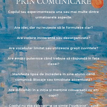
PRIN COMUNICARE
Copilul tau experimenteaza una sau mai multe dintre
urmatoarele aspecte:
Are idei, dar nu reușește să le formuleze clar?
Are vorbire incoerentă sau dezorganizată?
Are vocabular limitat sau utilizeaza greșit cuvintele?
Are emoții puternice când trebuie să răspundă în fața
clasei?
Manifesta lipsa de încredere în sine atunci când
comunică: Blocaje sau timiditate accentuată?
Are dificultăți în a iniția și menține conversații cu alți
copii?
Copilul nu știe să exprime ce simte (“sunt trist”, “sunt