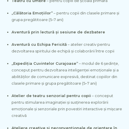
Teatru cu umbre
– pentru copiii de școală primară
„Călătoria Emoțiilor”
– pentru copii din clasele primare și
grupa pregătitoare (5–7 ani)
Aventură prin lectură și sesiune de dezbatere
Aventură cu Echipa Fericită
– atelier creativ pentru
dezvoltarea spiritului de echipă și colaborării între copii
„Expediția Cuvintelor Curajoase”
– modul de 6 ședințe,
conceput pentru dezvoltarea inteligenței emoționale și a
abilităților de comunicare expresivă, destinat copiilor din
clasele primare și grupa pregătitoare (5–7 ani)
Atelier de teatru senzorial pentru copii
– conceput
pentru stimularea imaginației și susținerea explorării
emoționale și senzoriale prin povestiri interactive și mișcare
creativă
Ateliere creative și neconvenționale de orientare în