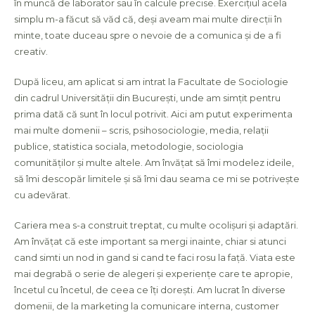
în muncă de laborator sau în calcule precise. Exercițiul acela
simplu m-a făcut să văd că, deși aveam mai multe direcții în
minte, toate duceau spre o nevoie de a comunica și de a fi
creativ.
După liceu, am aplicat si am intrat la Facultate de Sociologie
din cadrul Universității din București, unde am simțit pentru
prima dată că sunt în locul potrivit. Aici am putut experimenta
mai multe domenii – scris, psihosociologie, media, relații
publice, statistica sociala, metodologie, sociologia
comunităților și multe altele. Am învățat să îmi modelez ideile,
să îmi descopăr limitele și să îmi dau seama ce mi se potrivește
cu adevărat.
Cariera mea s-a construit treptat, cu multe ocolișuri și adaptări.
Am învățat că este important sa mergi inainte, chiar si atunci
cand simti un nod in gand si cand te faci rosu la față. Viata este
mai degrabă o serie de alegeri și experiențe care te apropie,
încetul cu încetul, de ceea ce îți dorești. Am lucrat în diverse
domenii, de la marketing la comunicare interna, customer