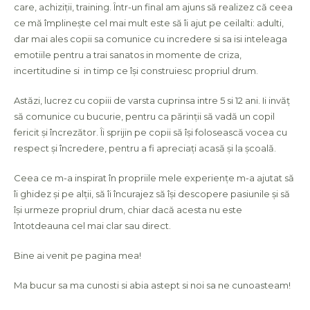
care, achiziții, training. Într-un final am ajuns să realizez că ceea
ce mă împlinește cel mai mult este să îi ajut pe ceilalti: adulti,
dar mai ales copii sa comunice cu incredere si sa isi inteleaga
emotiile pentru a trai sanatos in momente de criza,
incertitudine si in timp ce își construiesc propriul drum.
Astăzi, lucrez cu copiii de varsta cuprinsa intre 5 si 12 ani. Ii invăț
să comunice cu bucurie, pentru ca părinții să vadă un copil
fericit și încrezător. Îi sprijin pe copii să își folosească vocea cu
respect și încredere, pentru a fi apreciați acasă și la școală.
Ceea ce m-a inspirat în propriile mele experiențe m-a ajutat să
îi ghidez și pe alții, să îi încurajez să își descopere pasiunile și să
își urmeze propriul drum, chiar dacă acesta nu este
întotdeauna cel mai clar sau direct.
Bine ai venit pe pagina mea!
Ma bucur sa ma cunosti si abia astept si noi sa ne cunoasteam!